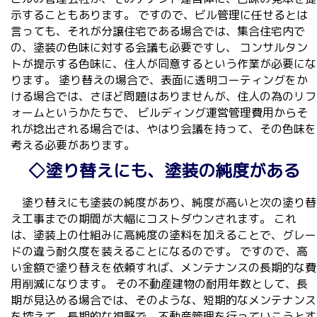
示することもあります。 ですので、ビル管理に任せるとは
言っても、それが分譲住宅である場合では、集合住宅内で
の、塗装の色味に対する会議も必要ですし、 コンサルタン
トが提示する色味に、住人が同意するという作業が必要にな
ります。 塗り替えの場合で、表面に透明コーティングをか
ける場合では、さほど問題はありませんが、住人の為のリフ
ォームというかたちで、 ビルディング運営管理費用からそ
れが捻出される場合では、やはり会議を持って、その色味を
考える必要があります。
◇塗り替えにも、塗装の純度がある
塗り替えにも塗装の純度があり、純度が高いと次の塗り替
え工事までの期間が大幅にコストダウンされます。 これ
は、塗装上の仕組みに高純度の塗料を加えることで、グレー
ドの違う耐久度を装えることになるのです。 ですので、高
い金額で塗り替えを依頼すれば、メンテナンスの長期的な費
用削減になります。 その不動産建物の耐用年数として、長
期が見込める場合では、そのような、短期的なメンテナンス
を控えて、長期的な視野で、不動産管理を行っていこうとす